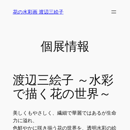
内
花の水彩画 渡辺三絵子
容
を
ス
キ
個展情報
ッ
プ
渡辺三絵子 ～水彩
で描く花の世界～
美しくもやさしく、繊細で華麗ではあるが生命
力に溢れ、
色鮮やかに咲き揃う花の世界を、透明水彩の絵