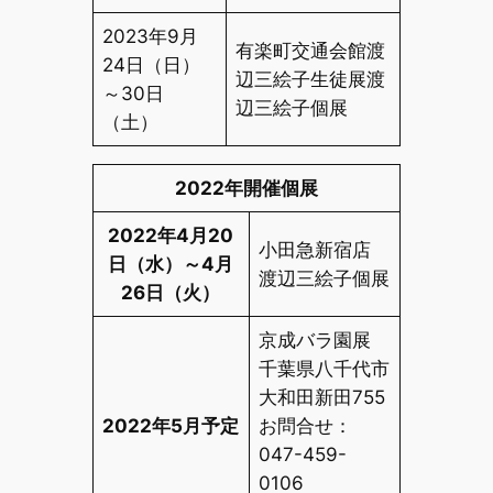
2023年9月
有楽町交通会館渡
24日（日）
辺三絵子生徒展渡
～30日
辺三絵子個展
（土）
2022年開催個展
2022年4月20
小田急新宿店
日（水）～4月
渡辺三絵子個展
26日（火）
京成バラ園展
千葉県八千代市
大和田新田755
2022年5月予定
お問合せ：
047-459-
0106